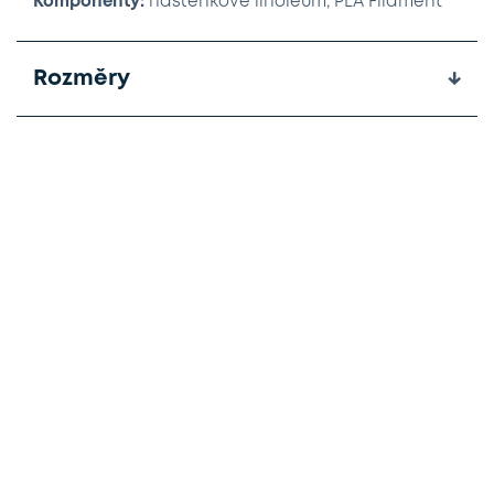
Komponenty:
nástěnkové linoleum, PLA Filament
Rozměry
↓
Pracovní a jednací stůl – skládací
2400 × 1200 → 720 × 750 → 1060 mm
2000 × 1200 → 720 × 750 → 1060 mm
Pracovní stůl
2400 × 1200 × 750 mm
2000 × 1200 × 750 mm