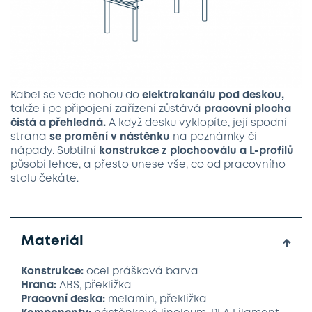
Kabel se vede nohou do
elektrokanálu pod deskou,
takže i po připojení zařízení zůstává
pracovní plocha
čistá a přehledná.
A když desku vyklopíte, její spodní
strana
se promění v nástěnku
na poznámky či
nápady. Subtilní
konstrukce z plochooválu a L-profilů
působí lehce, a přesto unese vše, co od pracovního
stolu čekáte.
Materiál
↓
Konstrukce:
ocel prášková barva
Hrana:
ABS, překližka
Pracovní deska:
melamin, překližka