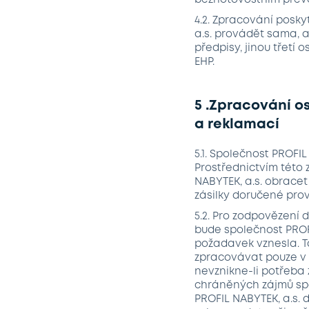
bezhotovostním převo
4.2. Zpracování posk
a.s. provádět sama, 
předpisy, jinou třetí
EHP.
5 .Zpracování o
a reklamací
5.1. Společnost PROFIL
Prostřednictvím této 
NABYTEK, a.s. obracet
zásilky doručené pro
5.2. Pro zodpovězení 
bude společnost PROF
požadavek vznesla. T
zpracovávat pouze v 
nevznikne-li potřeba
chráněných zájmů spol
PROFIL NABYTEK, a.s. d