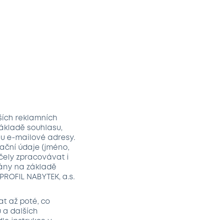
ších reklamních
základě souhlasu,
u e-mailové adresy.
kační údaje (jméno,
čely zpracovávat i
vány na základě
PROFIL NABYTEK, a.s.
t až poté, co
 a dalších