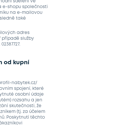
hodní sdělení ve
a e-shopu společnosti
zníku na e-mailovou
ásledně také
ailových adres
 případě služby
 02387727.
m od kupní
rofil-nabytek.cz/
ovním spojení, které
kytnuté osobní údaje
utém) rozsahu a jen
ání skutečnosti, že
níkem (tj. za účelem
ů. Poskytnutí těchto
ákazníkovi