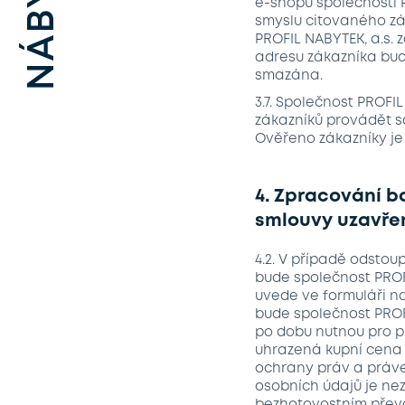
e-shopu společnosti P
smyslu citovaného zá
PROFIL NABYTEK, a.s.
adresu zákazníka bud
smazána.
3.7. Společnost PROFI
zákazníků provádět sa
Ověřeno zákazníky je 
4. Zpracování b
smlouvy uzavře
4.2. V případě odstou
bude společnost PROF
uvede ve formuláři na
bude společnost PROF
po dobu nutnou pro p
uhrazená kupní cena 
ochrany práv a práve
osobních údajů je ne