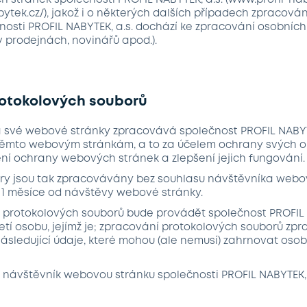
stránek společnosti PROFIL NABYTEK, a.s. (www.profil-nab
abytek.cz/), jakož i o některých dalších případech zpracová
nosti PROFIL NABYTEK, a.s. dochází ke zpracování osobních
v prodejnách, novinářů apod.).
rotokolových souborů
 na své webové stránky zpracovává společnost PROFIL NABYT
k těmto webovým stránkám, a to za účelem ochrany svých
tění ochrany webových stránek a zlepšení jejich fungování.
bory jsou tak zpracovávány bez souhlasu návštěvníka webo
1 měsíce od návštěvy webové stránky.
to protokolových souborů bude provádět společnost PROFIL 
etí osobu, jejímž je; zpracování protokolových souborů z
následující údaje, které mohou (ale nemusí) zahrnovat oso
 návštěvník webovou stránku společnosti PROFIL NABYTEK, a.