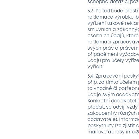
schopna dotaz či pož
5.3. Pokud bude prost
reklamace výrobku, b
vyřízení takové rekl
smluvních a zákonných
osobních údajů, které
reklamací zpracovává
svých práv a právem 
případě není vyžadov
údajů pro účely vyříz
vyřídit.
5.4. Zpracování posk
příp. za tímto účelem 
to vhodné či potřebn
údaje svým dodavatel
Konkrétní dodavatel č
předat, se odvíjí vždy
zakoupení (v různých 
dodavatele). Informa
poskytnuty lze zjisti
mailové adresy info@