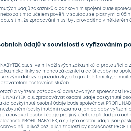
dem, a jedná se tak o bezsouhlasové zpracování.
ytnutých údajů zákazníků o bankovním spojení bude společ
anebo za tímto účelem pověří, v souladu se platnými a úči
 osobu, s tím, že zpracování musí být prováděno v některém 
sobních údajů v souvislostí s vyřizováním p
 NABYTEK, a.s. si velmi váží svých zákazníků, a proto zřídila 
zákaznické linky se mohou zákazníci a další osoby na spol
 se svými dotazy a požadavky, a to jak telefonicky, e-mail
vozovatelem poštovních služeb.
dotazů a vyřízení požadavků adresovaných společnosti PRO
IL NABYTEK, a.s. zpracovávat osobní údaje poskytnuté osob
akto poskytnuté osobní údaje bude společnost PROFIL NABY
nezbytném (poskytnutém) rozsahu a jen do doby vyřízení 
 zpracovávat osobní údaje pro jiný účel (například pro oc
ečnosti PROFIL NABYTEK, a.s.). Tyto osobní údaje jsou po
obrovolně, jelikož bez jejich znalosti by společnost PROFIL