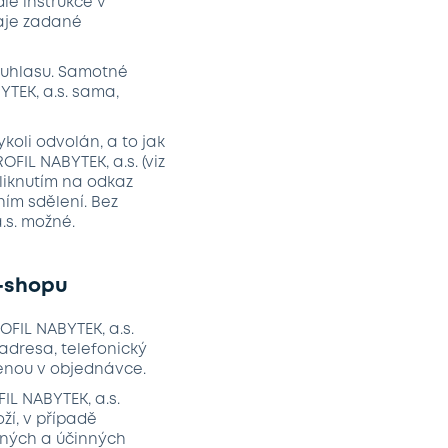
le instrukce v
aje zadané
ouhlasu. Samotné
TEK, a.s. sama,
koli odvolán, a to jak
IL NABYTEK, a.s. (viz
kliknutím na odkaz
ím sdělení. Bez
.s. možné.
e-shopu
OFIL NABYTEK, a.s.
adresa, telefonický
čenou v objednávce.
IL NABYTEK, a.s.
ží, v případě
atných a účinných