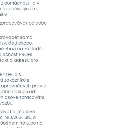
 z domácností, a v
ů spočívajících v
luv.
ů zpracovávat po dobu
 provádět sama,
y, třetí osobu,
né zboží na základě
olečnost PROFIL
ntakt a adresu pro
YTEK, a.s.,
i zákazníků s
a oprávněných práv a
růběhu nákupu od
ouhlasové zpracování,
vazbu.
covávat e-mailové
. 480/2004 Sb., o
 průběhem nákupu na