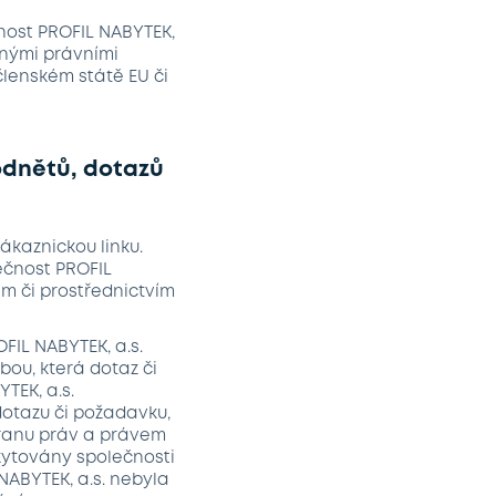
nost PROFIL NABYTEK,
nnými právními
členském státě EU či
odnětů, dotazů
zákaznickou linku.
ečnost PROFIL
em či prostřednictvím
FIL NABYTEK, a.s.
ou, která dotaz či
TEK, a.s.
dotazu či požadavku,
hranu práv a právem
skytovány společnosti
 NABYTEK, a.s. nebyla