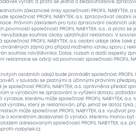
adavek vyřídit, a proto se jedná o bezsouhlasové zpracov
řednictvím zákaznické linky společnosti PROFIL NABYTEK, a.
ude společnost PROFIL NABYTEK, a.s. zpracovávat osobní ú
amace. Právním základem pro toto zpracování osobních úda
 povinností společnosti PROFIL NABYTEK, a.s., a proto se 
 nevyžaduje souhlas osoby uplatňující reklamaci. V souvisl
 společnost PROFIL NABYTEK, a.s. osobní údaje dále také 
chráněných zájmů pro případ možného vzniku sporu z rekl
án souhlas návštěvníka. Doba, rozsah a další aspekty zp
ení reklamace se odvíjí od povinnosti společnosti PROFIL NA
ytnutých osobních údajů bude provádět společnost PROFIL 
pověří, v souladu se platnými a účinnými právními předpisy,
é je společnost PROFIL NABYTEK, a.s. oprávněna předat z
ům a výrobcům ke zpracování a vyřízení dotazu, požadav
i výrobce, kterému může společnost PROFIL NABYTEK, a.s. 
 od výrobku, který je reklamován, příp. jehož se dotaz týká, 
místech může společnost PROFIL NABYTEK, a.s. využívat pro
ce o konkrétním dodavateli či výrobci, kterému mohou být
t dotazem adresovaným společnosti PROFIL NABYTEK, a.s. pr
profil-nabytek.cz.