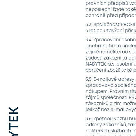
právních předpisů vzt
neposlední řadě také
ochraně před případn
3.3. Společnost PROF
5 let od uzavření přís
3.4. Zpracování osob
anebo za tímto účelem
zejména některou spo
žádosti zákazníka d
NABYTEK, a.s. osobní 
doručení zboží) také 
3.5. E-mailové adresy
zpracovává společnos
nákupem. Právním tit
zájmů společnosti PRO
zákazníků a tím možno
jelikož bez e-mailový
3.6. Zpětnou vazbu bu
adresy zákazníků, tak,
některých službách i