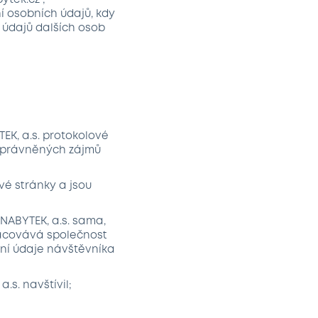
ytek.cz ;
ní osobních údajů, kdy
 údajů dalších osob
EK, a.s. protokolové
 oprávněných zájmů
vé stránky a jsou
NABYTEK, a.s. sama,
pracovává společnost
bní údaje návštěvníka
s. navštívil;