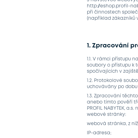
s návštěvou webových 
http://eshop.profil-n
při činnostech společ
(například zákazníků 
1. Zpracování p
1.1. V rámci přístupu
soubory o přístupu 
spočívajících v zajiš
1.2. Protokolové sou
uchovávány po dobu 
1.3. Zpracování těch
anebo tímto pověří tř
PROFIL NABYTEK, a.s. 
webové stránky:
webová stránka, z níž
IP-adresa;