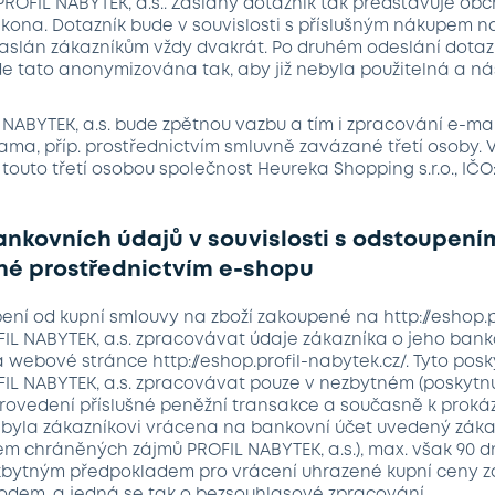
ROFIL NABYTEK, a.s.. Zaslaný dotazník tak představuje obc
kona. Dotazník bude v souvislosti s příslušným nákupem n
 zaslán zákazníkům vždy dvakrát. Po druhém odeslání dota
e tato anonymizována tak, aby již nebyla použitelná a n
L NABYTEK, a.s. bude zpětnou vazbu a tím i zpracování e-m
ma, příp. prostřednictvím smluvně zavázané třetí osoby. V
touto třetí osobou společnost Heureka Shopping s.r.o., IČO:
ankovních údajů v souvislosti s odstoupení
né prostřednictvím e-shopu
pení od kupní smlouvy na zboží zakoupené na http://eshop.p
IL NABYTEK, a.s. zpracovávat údaje zákazníka o jeho bank
 webové stránce http://eshop.profil-nabytek.cz/. Tyto pos
IL NABYTEK, a.s. zpracovávat pouze v nezbytném (poskytn
rovedení příslušné peněžní transakce a současně k prokáz
byla zákazníkovi vrácena na bankovní účet uvedený zákaz
m chráněných zájmů PROFIL NABYTEK, a.s.), max. však 90 dn
zbytným předpokladem pro vrácení uhrazené kupní ceny z