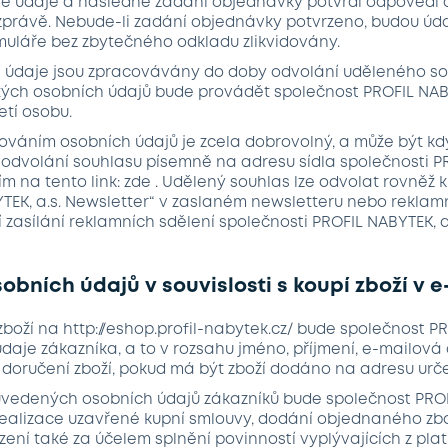
vé údaje a následně zadání objednávky potvrdí odpovědí d
právě. Nebude-li zadání objednávky potvrzeno, budou úd
uláře bez zbytečného odkladu zlikvidovány.
ní údaje jsou zpracovávány do doby odvolání uděleného s
ých osobních údajů bude provádět společnost PROFIL NABY
etí osobu.
ováním osobních údajů je zcela dobrovolný, a může být kdy
dvolání souhlasu písemně na adresu sídla společnosti PROF
tím na tento link: zde . Udělený souhlas lze odvolat rovněž 
TEK, a.s. Newsletter“ v zaslaném newsletteru nebo reklamn
 zasílání reklamních sdělení společnosti PROFIL NABYTEK, a
obních údajů v souvislosti s koupí zboží v 
 zboží na http://eshop.profil-nabytek.cz/ bude společnost PR
aje zákazníka, a to v rozsahu jméno, příjmení, e-mailová 
 doručení zboží, pokud má být zboží dodáno na adresu ur
 uvedených osobních údajů zákazníků bude společnost PROF
ealizace uzavřené kupní smlouvy, dodání objednaného zbo
zení také za účelem splnění povinností vyplývajících z pl