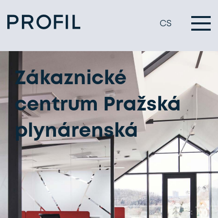
CS
Zákaznické
centrum Pražská
plynárenská