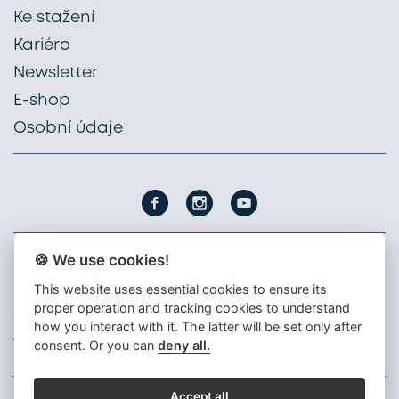
Ke stažení
Kariéra
Newsletter
E-shop
Osobní údaje
🍪 We use cookies!
PROFIL NÁBYTEK, a. s.
This website uses essential cookies to ensure its
Nádražní 1747
proper operation and tracking cookies to understand
396 01 Humpolec
how you interact with it. The latter will be set only after
+420 565 300 111
consent. Or you can
deny all.
info@profil-nabytek.cz
Accept all