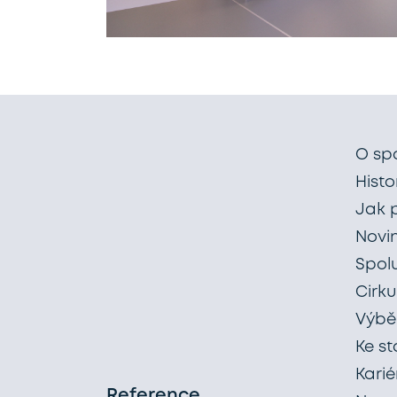
O sp
Histo
Jak 
Novi
Spol
Cirku
Výběr
Ke st
Karié
Reference