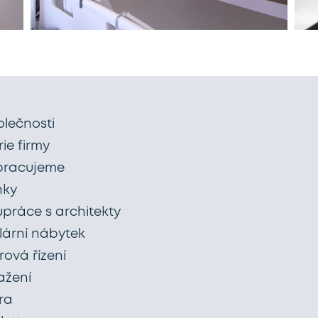
olečnosti
rie firmy
pracujeme
nky
upráce s architekty
lární nábytek
ová řízení
ažení
ra