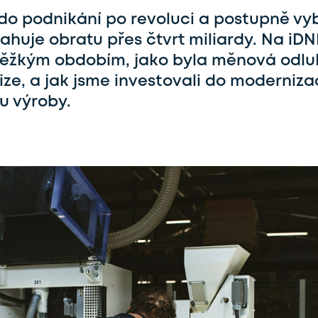
e do podnikání po revoluci a postupně vy
ahuje obratu přes čtvrt miliardy. Na iDN
i těžkým obdobím, jako byla měnová odlu
ze, a jak jsme investovali do moderniz
tu výroby.