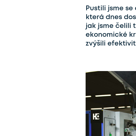
Pustili jsme s
která dnes dos
jak jsme čelil
ekonomické kri
zvýšili efektivi