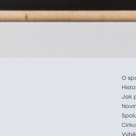
O sp
Histo
Jak 
Novi
Spol
Cirku
Výběr