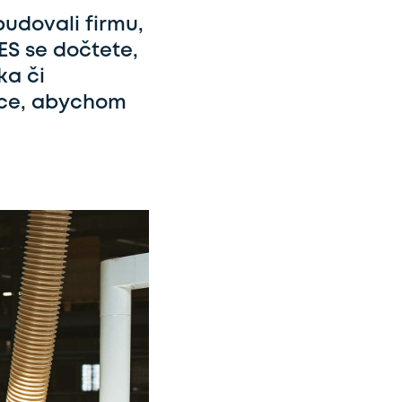
budovali firmu,
ES se dočtete,
ka či
ace, abychom