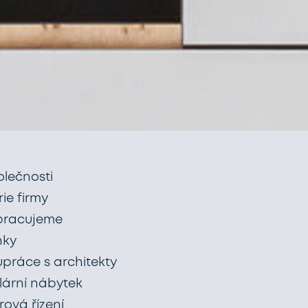
olečnosti
rie firmy
pracujeme
nky
upráce s architekty
lární nábytek
ová řízení