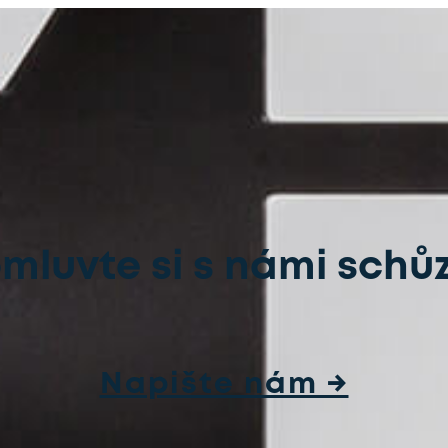
mluvte si s námi schů
Napište nám →