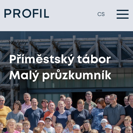
CS
Novinky
Příměstský tábor
Malý průzkumník
31.8.2024