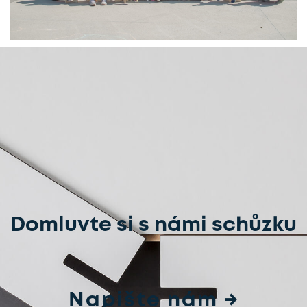
Domluvte si s námi schůzku
Napište nám →