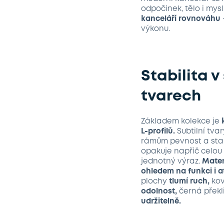
odpočinek, tělo i mys
kanceláří rovnováhu
výkonu.
Stabilita v
tvarech
Základem kolekce je
L-profilů.
Subtilní tvar
rámům pevnost a stabi
opakuje napříč celou 
jednotný výraz.
Mater
ohledem na funkci i 
plochy
tlumí ruch,
ko
odolnost,
černá překl
udržitelně.