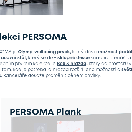
olekci PERSOMA
RSOMA je
Olymp
,
wellbeing prvek,
který dává
možnost protáh
racovní stůl,
který se díky
sklopné desce
snadno přenáší a 
sledním prvkem kolekce je
B
ox & hrazd
a
,
který do prostoru vn
tam, kde je potřeba, a hrazda rozšíří jeho možnosti o
svět
u kanceláře dokáže proměnit během chvilky.
PERSOMA Plank