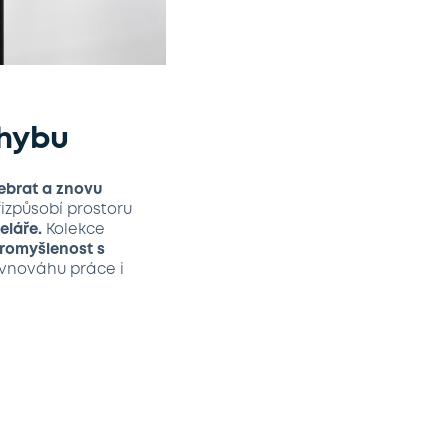
ohybu
ebrat a znovu
izpůsobí prostoru
eláře.
Kolekce
romyšlenost s
ovnováhu práce i