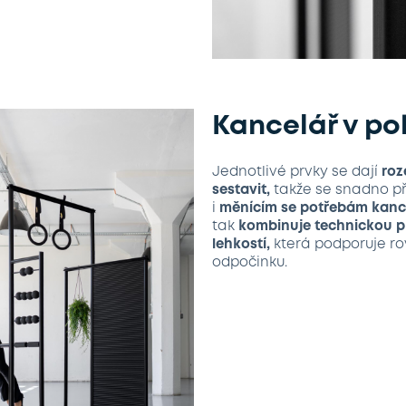
Kancelář v p
Jednotlivé prvky se dají
roz
sestavit,
takže se snadno př
i
měnícím se potřebám kanc
tak
kombinuje technickou p
lehkostí,
která podporuje r
odpočinku.