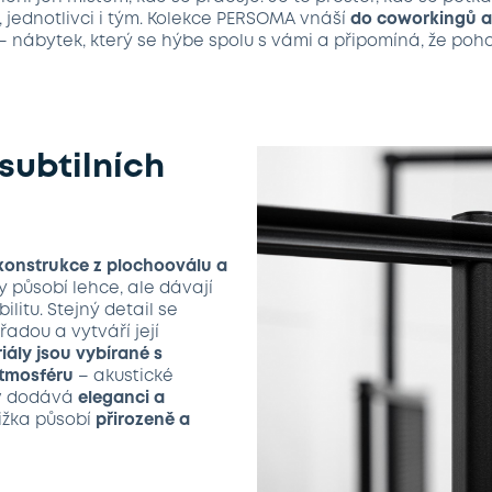
l, jednotlivci i tým. Kolekce PERSOMA vnáší
do coworkingů a
– nábytek, který se hýbe spolu s vámi a připomíná, že po
 subtilních
konstrukce z plochooválu a
y působí lehce, ale dávají
litu. Stejný detail se
řadou a vytváří její
iály jsou vybírané s
atmosféru
– akustické
v dodává
eleganci a
ižka působí
přirozeně a