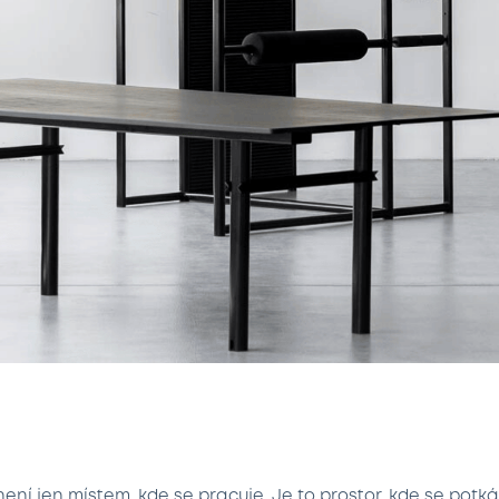
ení jen místem, kde se pracuje. Je to prostor, kde se potk