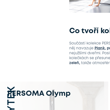
Co tvoří k
Součástí kolekce PE
něj navazuje
Plank
, p
nejužšími dveřmi. Po
kolečkách se přesune 
zeleň,
takže atmosfér
PERSOMA Olymp