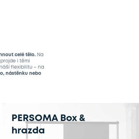
nout celé tělo.
Na
projde i těmi
áší flexibilitu – na
lo, nástěnku nebo
PERSOMA Box &
hrazda