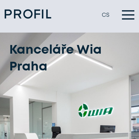
CS
Kanceláře Wia
Praha