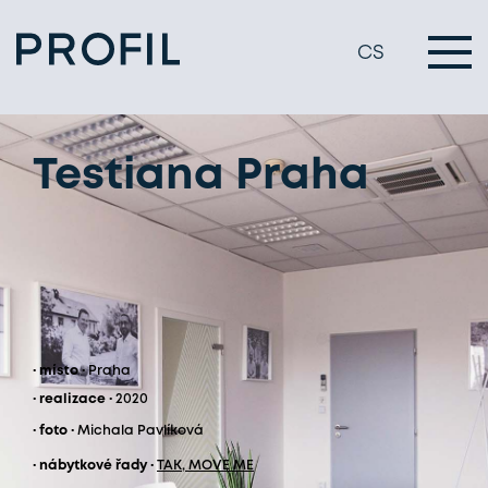
CS
Testiana Praha
· místo ·
Praha
· realizace ·
2020
· foto ·
Michala Pavlíková
· nábytkové řady ·
TAK
,
MOVE ME