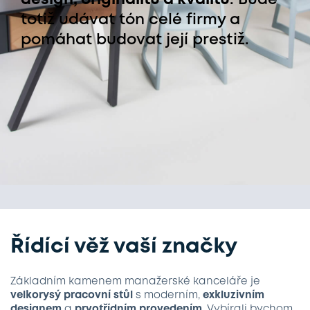
design, originalitu a kvalitu
. Bude
totiž udávat tón celé firmy a
pomáhat budovat její prestiž.
Řídící věž vaší značky
Základním kamenem manažerské kanceláře je
velkorysý pracovní stůl
s moderním,
exkluzivním
designem
a
prvotřídním provedením
. Vybírali bychom