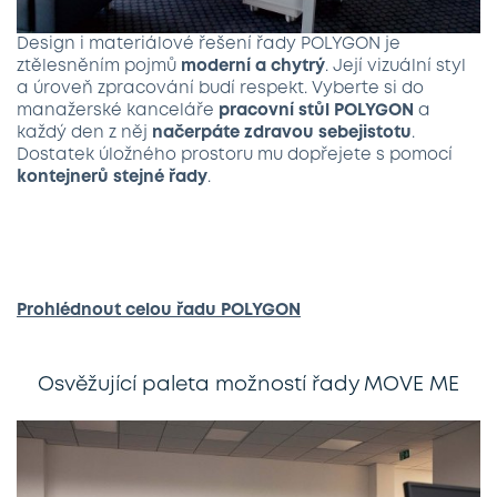
Design i materiálové řešení řady POLYGON je
ztělesněním pojmů
moderní a chytrý
. Její vizuální styl
a úroveň zpracování budí respekt. Vyberte si do
manažerské kanceláře
pracovní stůl POLYGON
a
každý den z něj
načerpáte zdravou sebejistotu
.
Dostatek úložného prostoru mu dopřejete s pomocí
kontejnerů stejné řady
.
Prohlédnout celou řadu
POLYGON
Osvěžující paleta možností řady MOVE ME