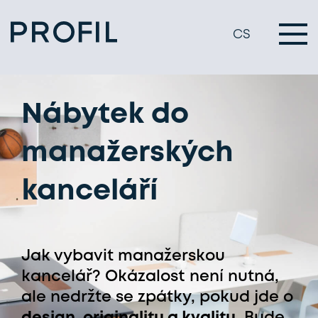
CS
Nábytek do
manažerských
kanceláří
Jak vybavit manažerskou
kancelář? Okázalost není nutná,
ale nedržte se zpátky, pokud jde o