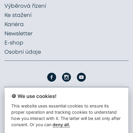
Výběrová řízení
Ke stažení
Kariéra
Newsletter
E-shop
Osobní údaje
🍪 We use cookies!
PROFIL NÁBYTEK, a. s.
This website uses essential cookies to ensure its
Nádražní 1747
proper operation and tracking cookies to understand
396 01 Humpolec
how you interact with it. The latter will be set only after
+420 565 300 111
consent. Or you can
deny all.
info@profil-nabytek.cz