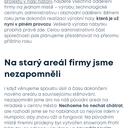
projektu v naší historii
najdete všechna oddělení
firmy na jednom místě – výrobu, technologické
centrum, administrativu i obchodní oddělení. Během
roku jsme dokončili realizaci výrobní haly,
která je už
nyní v plném provozu
. Veškerá výroba nábytku
probíhá právě zde. Celou administrativní část
společnosti pak plánujeme přestěhovat na přelomu
příštího roku.
Na starý areál firmy jsme
nezapomněli
I když věnujeme spoustu úsilí a času dokončení
nového areálu a souvisejícímu stěhování,
nezapomněli jsme ani na náš původní areál na
Hradské v centru města.
Nechceme ho nechat chátrat
,
ale rozhodli jsme se ho nabídnout co nejvíce lidem v
Humpolci, aby znovu ožil a fungoval. Na původním
místě firemní prodejny byl vytvořen showroom Profil