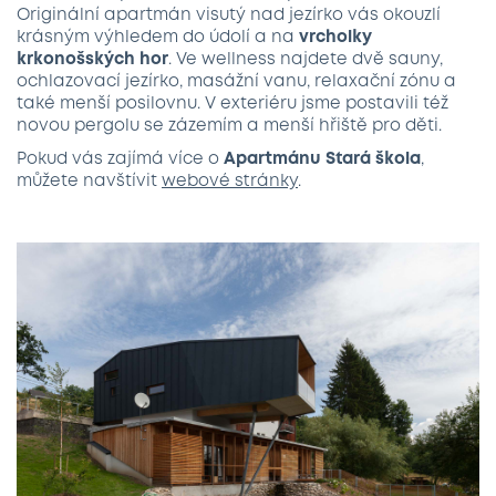
Originální apartmán visutý nad jezírko vás okouzlí
krásným výhledem do údolí a na
vrcholky
krkonošských hor
. Ve wellness najdete dvě sauny,
ochlazovací jezírko, masážní vanu, relaxační zónu a
také menší posilovnu. V exteriéru jsme postavili též
novou pergolu se zázemím a menší hřiště pro děti.
Pokud vás zajímá více o
Apartmánu Stará škola
,
můžete navštívit
webové stránky
.