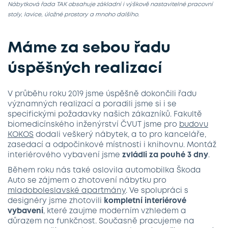
Nábytková řada TAK obsahuje základní i výškově nastavitelné pracovní
stoly, lavice, úložné prostory a mnoho dalšího.
Máme za sebou řadu
úspěšných realizací
V průběhu roku 2019 jsme úspěšně dokončili řadu
významných realizací a poradili jsme si i se
specifickými požadavky našich zákazníků. Fakultě
biomedicínského inženýrství ČVUT jsme pro
budovu
KOKOS
dodali veškerý nábytek, a to pro kanceláře,
zasedací a odpočinkové místnosti i knihovnu. Montáž
interiérového vybavení jsme
zvládli za pouhé 3 dny
.
Během roku nás také oslovila automobilka Škoda
Auto se zájmem o zhotovení nábytku pro
mladoboleslavské apartmány
. Ve spolupráci s
designéry jsme zhotovili
kompletní interiérové
vybavení
, které zaujme moderním vzhledem a
důrazem na funkčnost. Současně pracujeme na