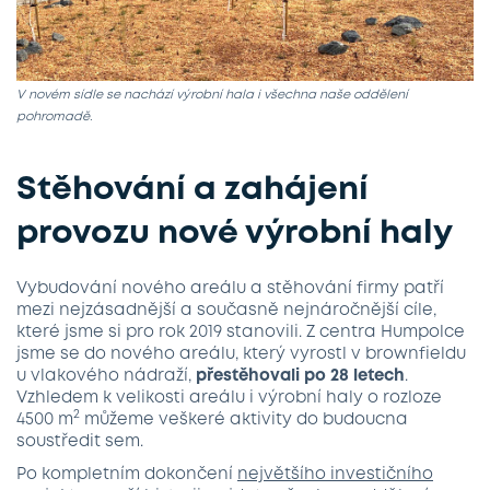
V novém sídle se nachází výrobní hala i všechna naše oddělení
pohromadě.
Stěhování a zahájení
provozu nové výrobní haly
Vybudování nového areálu a stěhování firmy patří
mezi nejzásadnější a současně nejnáročnější cíle,
které jsme si pro rok 2019 stanovili. Z centra Humpolce
jsme se do nového areálu, který vyrostl v brownfieldu
u vlakového nádraží,
přestěhovali po 28 letech
.
Vzhledem k velikosti areálu i výrobní haly o rozloze
2
4500 m
můžeme veškeré aktivity do budoucna
soustředit sem.
Po kompletním dokončení
největšího investičního