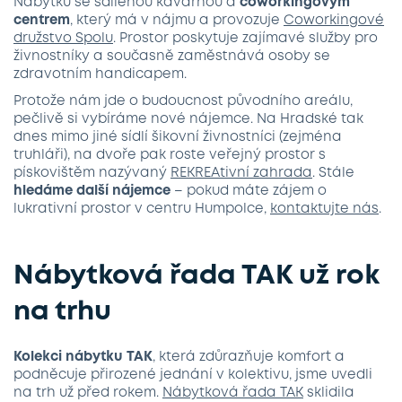
Nábytku se sdílenou kavárnou a
coworkingovým
centrem
, který má v nájmu a provozuje
Coworkingové
družstvo Spolu
. Prostor poskytuje zajímavé služby pro
živnostníky a současně zaměstnává osoby se
zdravotním handicapem.
Protože nám jde o budoucnost původního areálu,
pečlivě si vybíráme nové nájemce. Na Hradské tak
dnes mimo jiné sídlí šikovní živnostníci (zejména
truhláři), na dvoře pak roste veřejný prostor s
pískovištěm nazývaný
REKREAtivní zahrada
. Stále
hledáme další nájemce
– pokud máte zájem o
lukrativní prostor v centru Humpolce,
kontaktujte nás
.
Nábytková řada TAK už rok
na trhu
Kolekci nábytku TAK
, která zdůrazňuje komfort a
podněcuje přirozené jednání v kolektivu, jsme uvedli
na trh už před rokem.
Nábytková řada TAK
sklidila